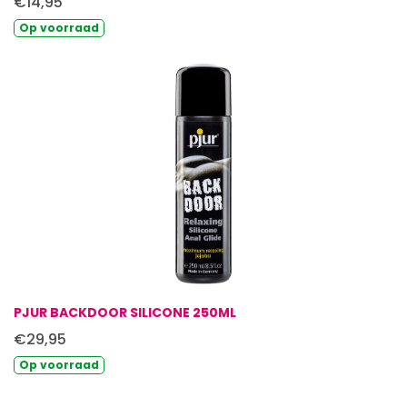
€14,95
Op
voorraad
PJUR BACKDOOR SILICONE 250ML
€29,95
Op
voorraad