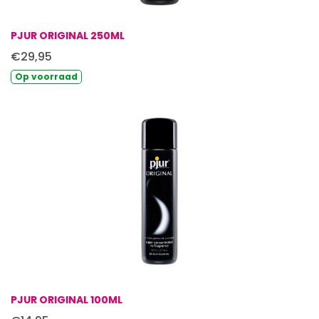
PJUR ORIGINAL 250ML
€29,95
Op
voorraad
PJUR ORIGINAL 100ML