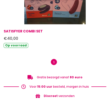
SATISFYER COMBI SET
€40,00
Op
voorraad
1
Gratis bezorgd vanaf
80 euro
Voor
15:00 uur
besteld, morgen in huis
Discreet
verzonden