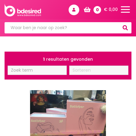
€
0,00
0
1
resultaten gevonden